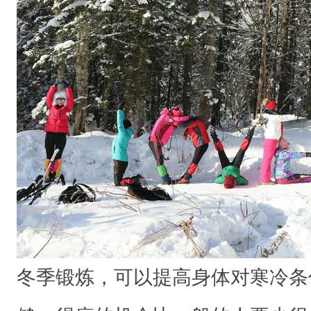
寒
冷
条
件
的
适
应
能
力
，
身
体
冬季锻炼，可以提高身体对寒冷条
强