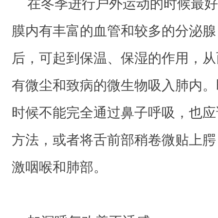
在冬季进行户外运动的时候最好
道
比
膜内有丰富的血管和较多的分泌腺
较
后，可起到保温、保湿的作用，从
柔
嫩
有微尘和致病的微生物吸入肺内。
的
时候不能完全通过鼻子呼吸，也应
人
来
方法，或者将舌前部稍卷微贴上腭
说
激咽喉和肺部。
，
冬
季