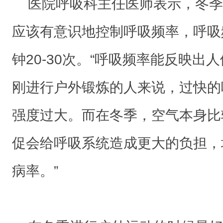
要
医院呼吸科主任医师表示，冬季
少
应该有意识地控制呼吸频率，呼吸
很
多
钟20-30次。“呼吸频率能反映出
。
刚进行户外锻炼的人来说，过快的
但
是
强度过大。而在冬季，空气本身比
对
促会给呼吸系统造成更大的负担，
于
一
病率。”
些
呼
吸