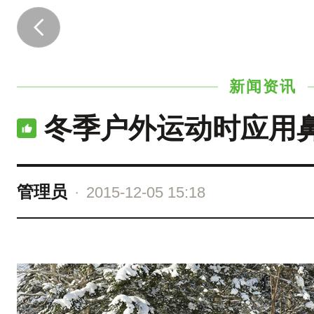
冬
季
锻
新闻资讯
炼
，
冬季户外运动时应用
可
以
提
管理员
·
2015-12-05 15:18
高
身
体
对