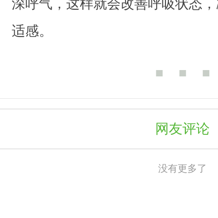
深呼气，这样就会改善呼吸状态，
们
适感。
的
户
外
■ ■ ■
运
动
计
网友评论
划
泡
没有更多了
汤
。
其