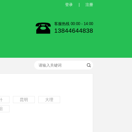
登录
|
注册
客服热线
00:00
-
14:00
13844644838
什
昆明
大理
阳