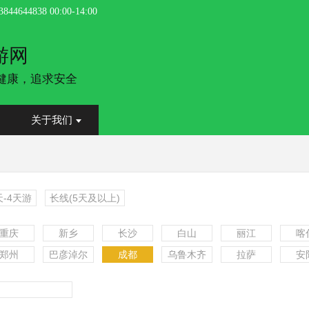
3844644838
00:00
-
14:00
游网
健康，追求安全
关于我们
天-4天游
长线(5天及以上)
重庆
新乡
长沙
白山
丽江
喀
郑州
巴彦淖尔
成都
乌鲁木齐
拉萨
安
更多
更多