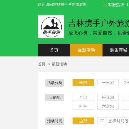
欢迎访问吉林携手户外旅游网
客服热线:
1
吉林携手户外旅
放飞心灵，崇爱自然，执着
首页
最新活动
装备商城
首页
最新活动
全部
一日游
2
活动分类
全部
松花湖
目的地
桂林
六盘水
全部
活动时间