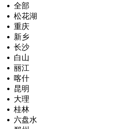
全部
松花湖
重庆
新乡
长沙
白山
丽江
喀什
昆明
大理
桂林
六盘水